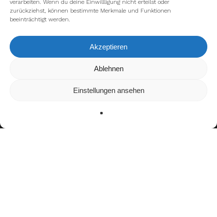
verarbeiten. Wenn du deine Einwillligung nicht erteilst oder
zurückziehst, können bestimmte Merkmale und Funktionen
beeinträchtigt werden.
Akzeptieren
Wir verwenden Cookies, um dir die bestmögliche Erfahrung auf
Ablehnen
unserer Website zu bieten.
In den
Einstellungen
kannst du erfahren, welche Cookies wir
Einstellungen ansehen
verwenden oder sie ausschalten.
Zustimmen
Ablehnen
Einstellungen