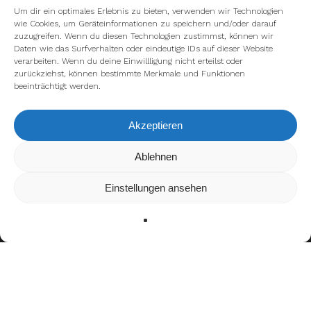
Um dir ein optimales Erlebnis zu bieten, verwenden wir Technologien
wie Cookies, um Geräteinformationen zu speichern und/oder darauf
zuzugreifen. Wenn du diesen Technologien zustimmst, können wir
Daten wie das Surfverhalten oder eindeutige IDs auf dieser Website
verarbeiten. Wenn du deine Einwillligung nicht erteilst oder
zurückziehst, können bestimmte Merkmale und Funktionen
beeinträchtigt werden.
facebook
youtube
instagram
spotify
twitch
Akzeptieren
Wir verwenden Cookies, um dir die bestmögliche Erfahrung auf
Ablehnen
email
unserer Website zu bieten.
In den
Einstellungen
kannst du erfahren, welche Cookies wir
Einstellungen ansehen
verwenden oder sie ausschalten.
Zustimmen
Ablehnen
Einstellungen
Impressum
Datenschutzerklärung