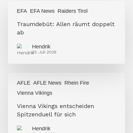
Traumdebüt:
EFA
EFA News
Raiders Tirol
Allen
räumt
Traumdebüt: Allen räumt doppelt
doppelt
ab
ab
Hendrik
25. Juli 2026
Vienna
AFLE
AFLE News
Rhein Fire
Vikings
Vienna Vikings
entscheiden
Spitzenduell
Vienna Vikings entscheiden
für
Spitzenduell für sich
sich
Hendrik