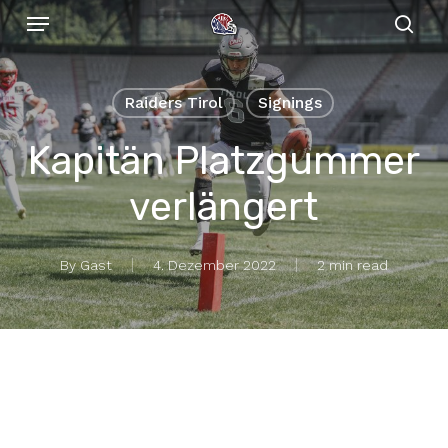
Menu
Skip
to
sear
main
content
Raiders Tirol
Signings
Kapitän Platzgummer
verlängert
By
Gast
4. Dezember 2022
2 min read