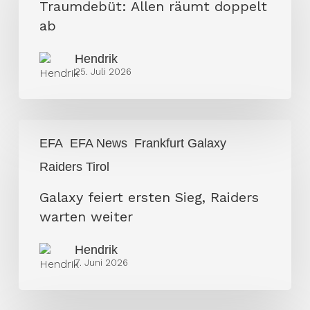
räumt
Traumdebüt: Allen räumt doppelt
doppelt
ab
ab
Hendrik
25. Juli 2026
Galaxy
EFA
EFA News
Frankfurt Galaxy
feiert
Raiders Tirol
ersten
Sieg,
Galaxy feiert ersten Sieg, Raiders
Raiders
warten weiter
warten
weiter
Hendrik
7. Juni 2026