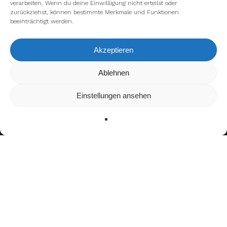
verarbeiten. Wenn du deine Einwillligung nicht erteilst oder
zurückziehst, können bestimmte Merkmale und Funktionen
beeinträchtigt werden.
Akzeptieren
Ablehnen
Wir verwenden Cookies, um dir die bestmögliche Erfahrung
auf unserer Website zu bieten.
In den
Einstellungen
kannst du erfahren, welche Cookies
Einstellungen ansehen
wir verwenden oder sie ausschalten.
Zustimmen
Ablehnen
Einstellungen