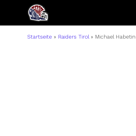
Skip
to
main
content
Startseite
»
Raiders Tirol
»
Michael Habetin