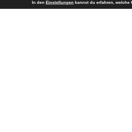
In den
Einstellungen
kannst du erfahren, welche 
Teamerfolge
Eurobowl Champion (2008, 2009, 201
Österreichischer Juniorenmeister (20
Österreichischer Meister (2011, 2015, 2
Vize-Europameister (2014, 2018)
CEFL Bowl Champion (2017, 2018, 201
ECTC Superfinal Champion (2019)