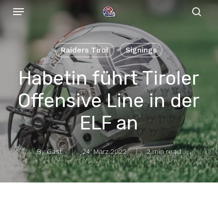
Menu
Skip
to
sear
main
content
Raiders Tirol
Signings
Habetin führt Tiroler
Offensive Line in der
ELF an
By
Gast
24. März 2022
2 min read