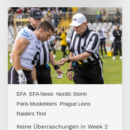
Keine
Überraschungen
in
Week
2
der
EFA
EFA
EFA News
Nordic Storm
Paris Musketeers
Prague Lions
Raiders Tirol
Keine Überraschungen in Week 2