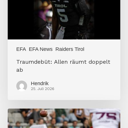
ab
EFA
EFA News
Raiders Tirol
Traumdebüt: Allen räumt doppelt
ab
Hendrik
25. Juli 2026
Galaxy
feiert