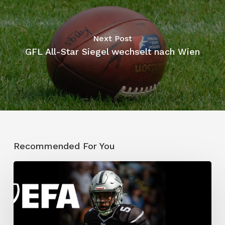
Next Post
GFL All-Star Siegel wechselt nach Wien
Recommended For You
Traumdebüt:
Allen
räumt
doppelt