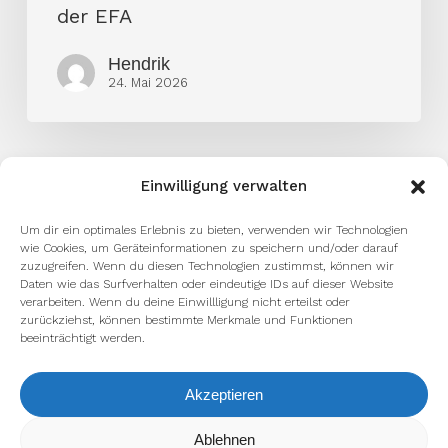
der EFA
Hendrik
24. Mai 2026
Einwilligung verwalten
Um dir ein optimales Erlebnis zu bieten, verwenden wir Technologien
wie Cookies, um Geräteinformationen zu speichern und/oder darauf
zuzugreifen. Wenn du diesen Technologien zustimmst, können wir
Daten wie das Surfverhalten oder eindeutige IDs auf dieser Website
facebook
youtube
instagram
spotify
twitch
verarbeiten. Wenn du deine Einwillligung nicht erteilst oder
zurückziehst, können bestimmte Merkmale und Funktionen
beeinträchtigt werden.
email
Akzeptieren
Wir verwenden Cookies, um dir die bestmögliche Erfahrung auf
Ablehnen