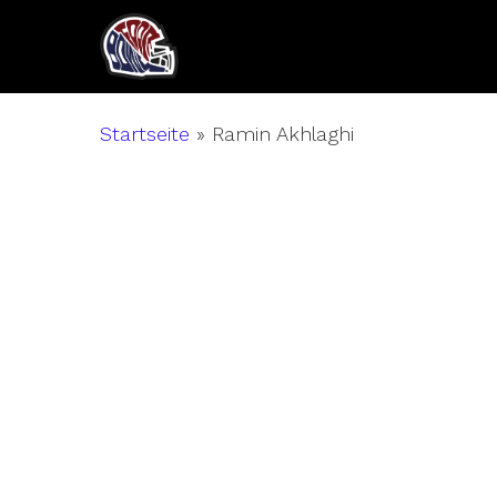
Skip
to
main
content
Startseite
»
Ramin Akhlaghi