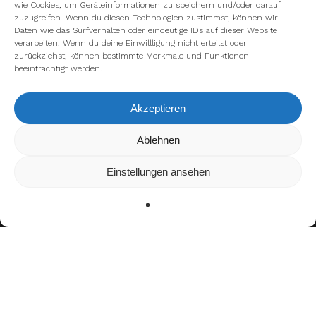
wie Cookies, um Geräteinformationen zu speichern und/oder darauf
zuzugreifen. Wenn du diesen Technologien zustimmst, können wir
Daten wie das Surfverhalten oder eindeutige IDs auf dieser Website
verarbeiten. Wenn du deine Einwillligung nicht erteilst oder
zurückziehst, können bestimmte Merkmale und Funktionen
beeinträchtigt werden.
Akzeptieren
Wir verwenden Cookies, um dir die bestmögliche Erfahrung auf
Ablehnen
unserer Website zu bieten.
In den
Einstellungen
kannst du erfahren, welche Cookies wir
Einstellungen ansehen
verwenden oder sie ausschalten.
Zustimmen
Ablehnen
Einstellungen