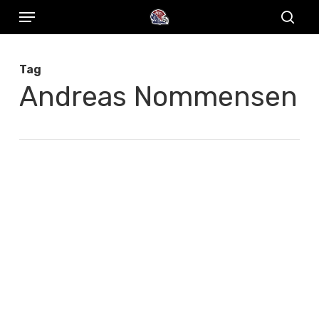
Menu
Skip
to
sear
main
Tag
content
Andreas Nommensen