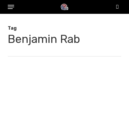
Menu
Skip
to
sear
main
Tag
content
Benjamin Rab