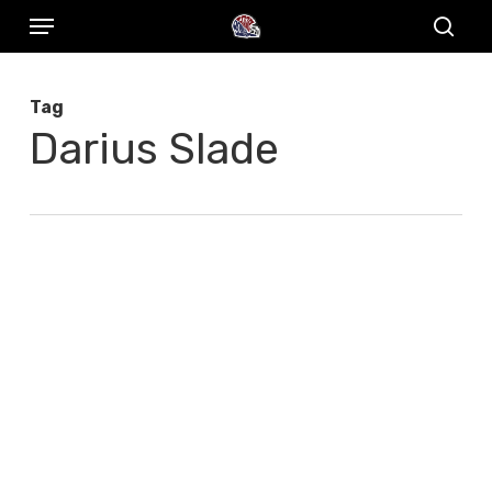
Menu
Skip
to
sear
main
Tag
content
Darius Slade