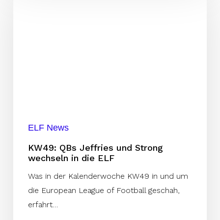
QBs
Jeffries
und
Strong
wechseln
in
die
ELF
ELF News
KW49: QBs Jeffries und Strong
wechseln in die ELF
Was in der Kalenderwoche KW49 in und um
die European League of Football geschah,
erfahrt…