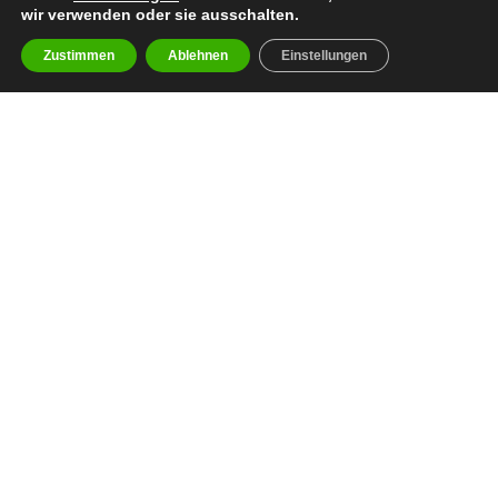
wir verwenden oder sie ausschalten.
Zustimmen
Ablehnen
Einstellungen
facebook
youtube
instagram
spotify
twitch
email
Impressum
Datenschutzerklärung