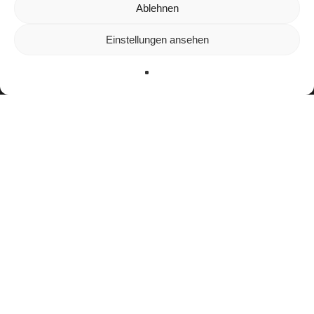
Wir verwenden Cookies, um dir die bestmögliche Erfahrung auf
Ablehnen
unserer Website zu bieten.
In den
Einstellungen
kannst du erfahren, welche Cookies wir
Einstellungen ansehen
verwenden oder sie ausschalten.
Zustimmen
Ablehnen
Einstellungen
facebook
youtube
instagram
spotify
twitch