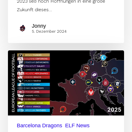
2023 ließ noch Hoffnungen in eine große
Zukunft dieses…
Jonny
5. Dezember 2024
ELF
mit
16
Teams
–
Barcelona
will
weiter
machen
Barcelona Dragons
ELF News