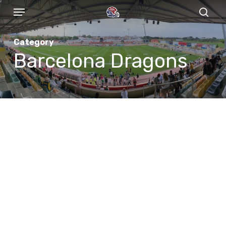
Menu
Skip
to
sear
main
Category
content
Barcelona Dragons