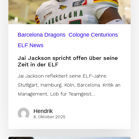
seine
Zeit
in
der
Barcelona Dragons
Cologne Centurions
ELF
ELF News
Jai Jackson spricht offen über seine
Zeit in der ELF
Jai Jackson reflektiert seine ELF-Jahre:
Stuttgart, Hamburg, Köln, Barcelona. Kritik an
Management, Lob für Teamgeist.…
Hendrik
6. Oktober 2025