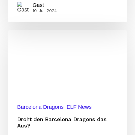
Gast
10. Juli 2024
Droht
den
Barcelona
Dragons
das
Aus?
Barcelona Dragons
ELF News
Droht den Barcelona Dragons das
Aus?