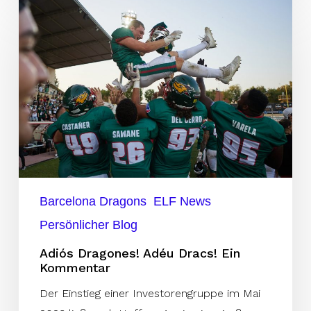
Adiós
Dragones!
Adéu
Dracs!
Ein
Kommentar
Barcelona Dragons
ELF News
Persönlicher Blog
Adiós Dragones! Adéu Dracs! Ein
Kommentar
Der Einstieg einer Investorengruppe im Mai