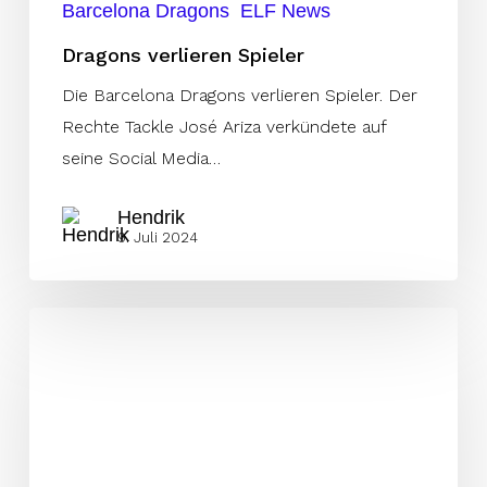
Barcelona Dragons
ELF News
Dragons verlieren Spieler
Die Barcelona Dragons verlieren Spieler. Der
Rechte Tackle José Ariza verkündete auf
seine Social Media…
Hendrik
9. Juli 2024
Imageschaden
perfekt?
Die
Ereignisse
rund
um