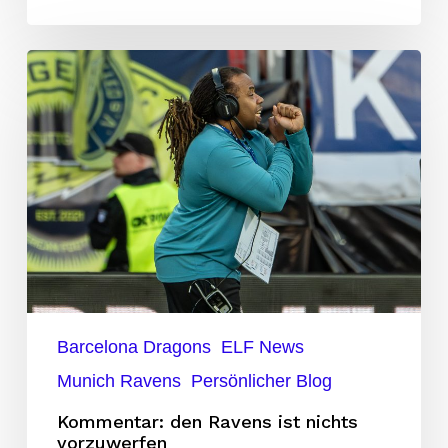
Kommentar:
den
Ravens
ist
nichts
vorzuwerfen
Barcelona Dragons
ELF News
Munich Ravens
Persönlicher Blog
Kommentar: den Ravens ist nichts
vorzuwerfen