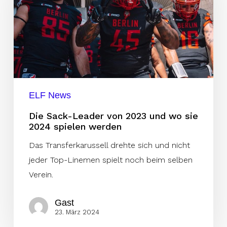
von
2023
und
wo
sie
2024
spielen
ELF News
werden
Die Sack-Leader von 2023 und wo sie
2024 spielen werden
Das Transferkarussell drehte sich und nicht
jeder Top-Linemen spielt noch beim selben
Verein.
Gast
23. März 2024