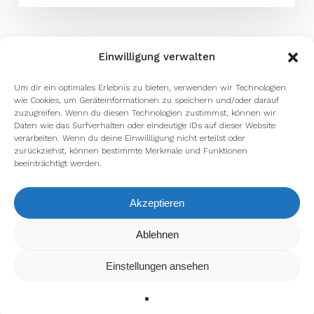
Einwilligung verwalten
Um dir ein optimales Erlebnis zu bieten, verwenden wir Technologien
wie Cookies, um Geräteinformationen zu speichern und/oder darauf
zuzugreifen. Wenn du diesen Technologien zustimmst, können wir
Daten wie das Surfverhalten oder eindeutige IDs auf dieser Website
verarbeiten. Wenn du deine Einwillligung nicht erteilst oder
zurückziehst, können bestimmte Merkmale und Funktionen
beeinträchtigt werden.
Akzeptieren
Wir verwenden Cookies, um dir die bestmögliche Erfahrung auf
Ablehnen
unserer Website zu bieten.
In den
Einstellungen
kannst du erfahren, welche Cookies wir
Einstellungen ansehen
verwenden oder sie ausschalten.
Zustimmen
Ablehnen
Einstellungen