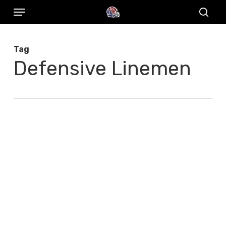
Menu
Skip
to
sear
main
Tag
content
Defensive Linemen