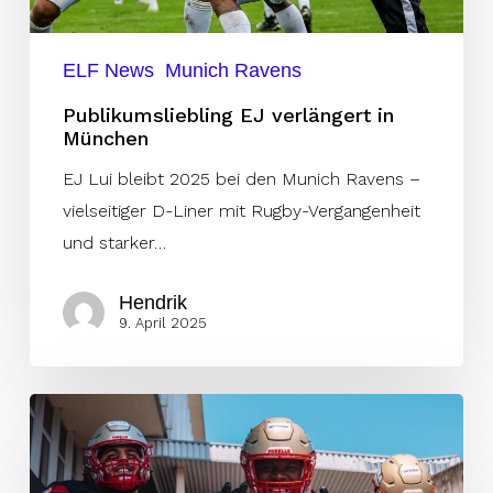
ELF News
Munich Ravens
Publikumsliebling EJ verlängert in
München
EJ Lui bleibt 2025 bei den Munich Ravens –
vielseitiger D-Liner mit Rugby-Vergangenheit
und starker…
Hendrik
9. April 2025
Die
Sack-
Leader