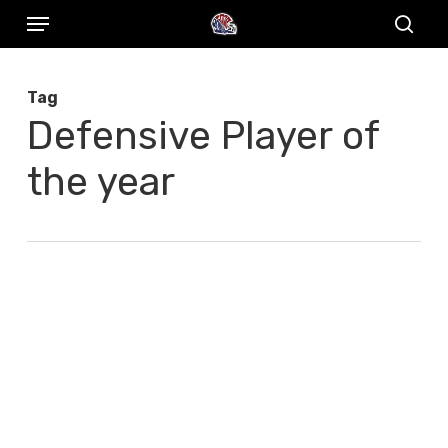
Menu
Skip
to
sear
main
Tag
content
Defensive Player of
the year