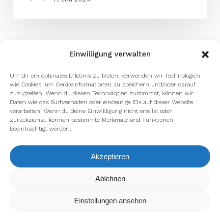
Einwilligung verwalten
Um dir ein optimales Erlebnis zu bieten, verwenden wir Technologien
wie Cookies, um Geräteinformationen zu speichern und/oder darauf
zuzugreifen. Wenn du diesen Technologien zustimmst, können wir
Daten wie das Surfverhalten oder eindeutige IDs auf dieser Website
verarbeiten. Wenn du deine Einwillligung nicht erteilst oder
zurückziehst, können bestimmte Merkmale und Funktionen
beeinträchtigt werden.
Akzeptieren
Wir verwenden Cookies, um dir die bestmögliche Erfahrung auf
Ablehnen
unserer Website zu bieten.
In den
Einstellungen
kannst du erfahren, welche Cookies wir
Einstellungen ansehen
verwenden oder sie ausschalten.