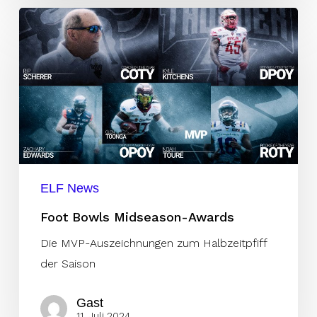
Foot
Bowls
Midseason-
Awards
ELF News
Foot Bowls Midseason-Awards
Die MVP-Auszeichnungen zum Halbzeitpfiff
der Saison
Gast
11. Juli 2024