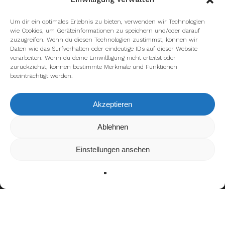
Um dir ein optimales Erlebnis zu bieten, verwenden wir Technologien
wie Cookies, um Geräteinformationen zu speichern und/oder darauf
zuzugreifen. Wenn du diesen Technologien zustimmst, können wir
Daten wie das Surfverhalten oder eindeutige IDs auf dieser Website
verarbeiten. Wenn du deine Einwillligung nicht erteilst oder
zurückziehst, können bestimmte Merkmale und Funktionen
beeinträchtigt werden.
Akzeptieren
Wir verwenden Cookies, um dir die bestmögliche Erfahrung auf
Ablehnen
unserer Website zu bieten.
In den
Einstellungen
kannst du erfahren, welche Cookies wir
Einstellungen ansehen
verwenden oder sie ausschalten.
Zustimmen
Ablehnen
Einstellungen