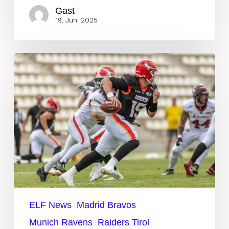
Gast
19. Juni 2025
Woche
13:
Players
to
Watch
am
Samstag
ELF News
Madrid Bravos
Munich Ravens
Raiders Tirol