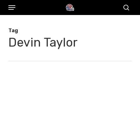
Menu
Skip
to
sear
main
Tag
content
Devin Taylor