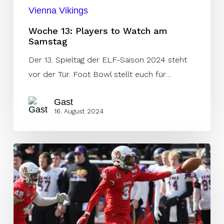
Vienna Vikings
Woche 13: Players to Watch am
Samstag
Der 13. Spieltag der ELF-Saison 2024 steht
vor der Tür. Foot Bowl stellt euch für…
Gast
16. August 2024
Raiders
verpflichten
Spieler
aus
der
USFL