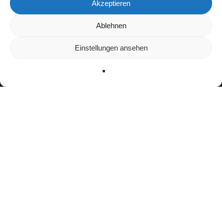
Akzeptieren
Wir verwenden Cookies, um dir die bestmögliche Erfahrung auf
Ablehnen
unserer Website zu bieten.
In den
Einstellungen
kannst du erfahren, welche Cookies wir
Einstellungen ansehen
verwenden oder sie ausschalten.
Zustimmen
Ablehnen
Einstellungen
facebook
youtube
instagram
spotify
twitch
email