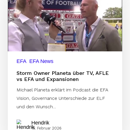
Planeta
über
TV,
AFLE
vs
EFA
und
EFA
EFA News
Expansionen
Storm Owner Planeta über TV, AFLE
vs EFA und Expansionen
Michael Planeta erklärt im Podcast die EFA
Vision, Governance Unterschiede zur ELF
und den Wunsch…
Hendrik
18. Februar 2026