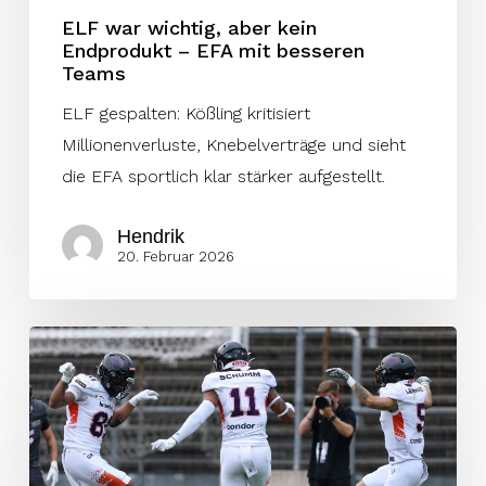
ELF war wichtig, aber kein
Endprodukt – EFA mit besseren
Teams
ELF gespalten: Kößling kritisiert
Millionenverluste, Knebelverträge und sieht
die EFA sportlich klar stärker aufgestellt.
Hendrik
20. Februar 2026
Frankfurt
Galaxy
setzt
weiter
auf