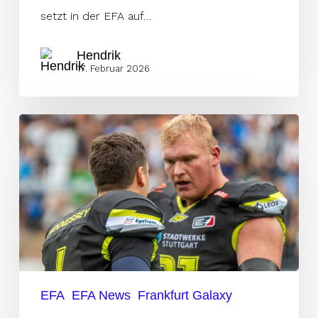
setzt in der EFA auf…
Hendrik
17. Februar 2026
ELF
Champion
Luca
Jokiel
wechselt
zur
Frankfurt
Galaxy
EFA
EFA News
Frankfurt Galaxy