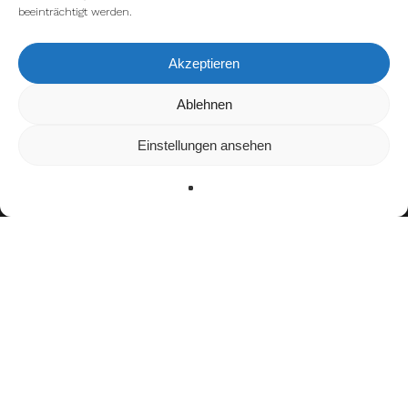
beeinträchtigt werden.
Akzeptieren
Wir verwenden Cookies, um dir die bestmögliche Erfahrung auf
Ablehnen
unserer Website zu bieten.
In den
Einstellungen
kannst du erfahren, welche Cookies wir
Einstellungen ansehen
verwenden oder sie ausschalten.
Zustimmen
Ablehnen
Einstellungen
facebook
youtube
instagram
spotify
twitch