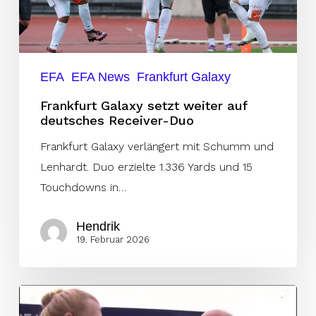
deutsches
Receiver-
Duo
EFA
EFA News
Frankfurt Galaxy
Frankfurt Galaxy setzt weiter auf
deutsches Receiver-Duo
Frankfurt Galaxy verlängert mit Schumm und
Lenhardt. Duo erzielte 1.336 Yards und 15
Touchdowns in…
Hendrik
19. Februar 2026
Storm
Owner