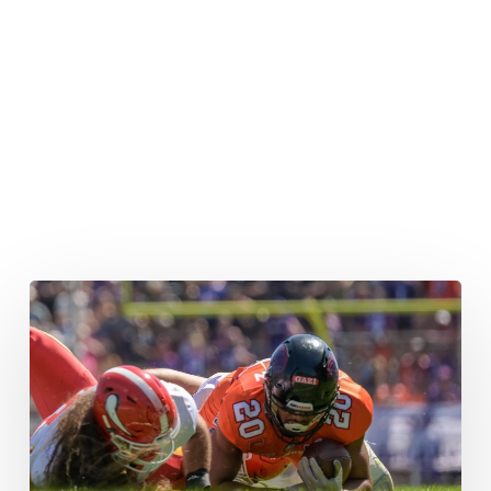
Platzgummer
geht,
Gerald
Ameln
übernimmt