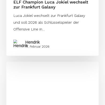
ELF Champion Luca Jokiel wechselt
zur Frankfurt Galaxy
Luca Jokiel wechselt zur Frankfurt Galaxy
und soll 2026 als Schlüsselspieler der
Offensive Line in…
Hendrik
17. Februar 2026
Hugo
Dyrendahl
bleibt
bei
Nordic
Storm