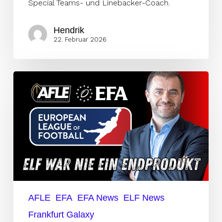
Special Teams- und Linebacker-Coach.
Hendrik
22. Februar 2026
ELF
war
wichtig,
aber
kein
Endprodukt
–
EFA
mit
AFLE
EFA
EFA News
ELF News
besseren
Frankfurt Galaxy
Teams