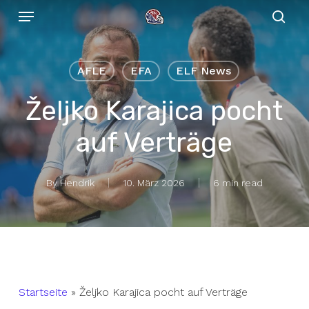
Menu
Skip
to
sear
main
content
AFLE
EFA
ELF News
Željko Karajica pocht
auf Verträge
By
Hendrik
10. März 2026
6 min read
Startseite
»
Željko Karajica pocht auf Verträge