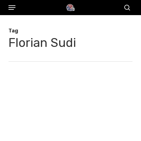
Menu
Skip
to
sear
main
Tag
content
Florian Sudi