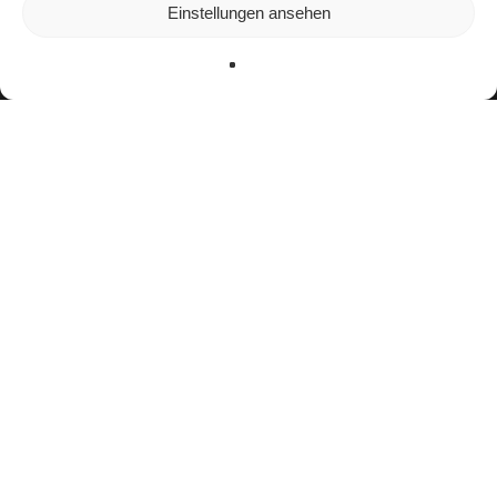
In den
Einstellungen
kannst du erfahren, welche Cookies
Einstellungen ansehen
wir verwenden oder sie ausschalten.
Zustimmen
Ablehnen
Einstellungen
facebook
youtube
instagram
spotify
twitch
email
Impressum
Datenschutzerklärung