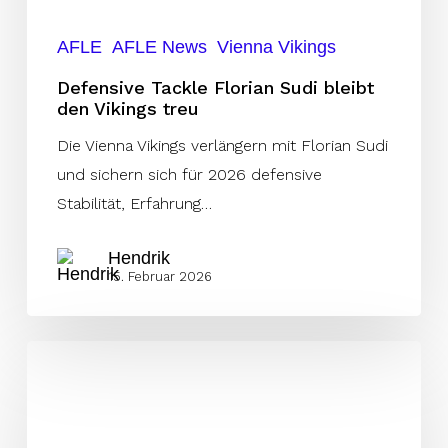
treu
AFLE
AFLE News
Vienna Vikings
Defensive Tackle Florian Sudi bleibt
den Vikings treu
Die Vienna Vikings verlängern mit Florian Sudi
und sichern sich für 2026 defensive
Stabilität, Erfahrung…
Hendrik
15. Februar 2026
Team
Austria
will
den