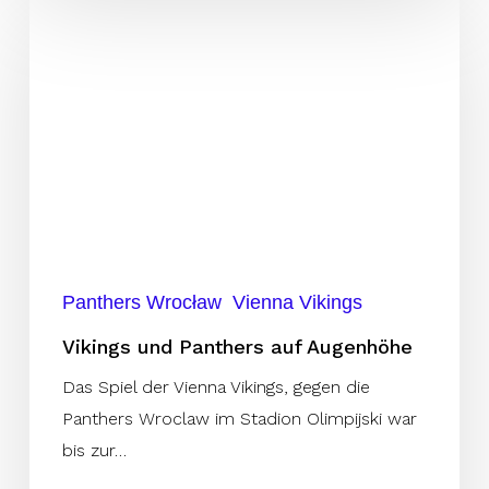
Vikings
und
Panthers
auf
Augenhöhe
Panthers Wrocław
Vienna Vikings
Vikings und Panthers auf Augenhöhe
Das Spiel der Vienna Vikings, gegen die
Panthers Wroclaw im Stadion Olimpijski war
bis zur…