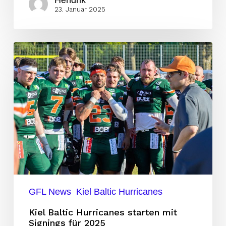
Hendrik
23. Januar 2025
Kiel
Baltic
Hurricanes
starten
mit
Signings
für
2025
GFL News
Kiel Baltic Hurricanes
Kiel Baltic Hurricanes starten mit
Signings für 2025