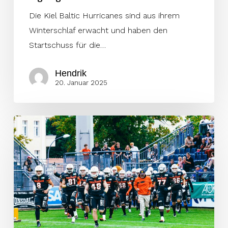
Die Kiel Baltic Hurricanes sind aus ihrem
Winterschlaf erwacht und haben den
Startschuss für die…
Hendrik
20. Januar 2025
Benjamin
Krahl:
Eine
Football-
Ära,
die
nicht
endet