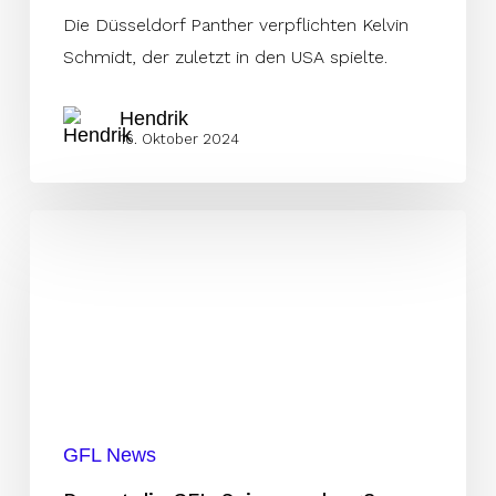
Die Düsseldorf Panther verpflichten Kelvin
Schmidt, der zuletzt in den USA spielte.
Hendrik
16. Oktober 2024
Dauert
die
GFL-
Saison
zu
lang?
GFL News