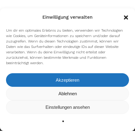
Einwilligung verwalten
Um dir ein optimales Erlebnis zu bieten, verwenden wir Technologien
wie Cookies, um Geräteinformationen zu speichern und/oder darauf
zuzugreifen. Wenn du diesen Technologien zustimmst, können wir
Daten wie das Surfverhalten oder eindeutige IDs auf dieser Website
verarbeiten. Wenn du deine Einwillligung nicht erteilst oder
zurückziehst, können bestimmte Merkmale und Funktionen
beeinträchtigt werden.
Akzeptieren
Wir verwenden Cookies, um dir die bestmögliche Erfahrung auf
Ablehnen
unserer Website zu bieten.
In den
Einstellungen
kannst du erfahren, welche Cookies wir
Einstellungen ansehen
verwenden oder sie ausschalten.
Zustimmen
Ablehnen
Einstellungen