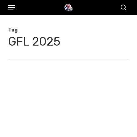
Menu
Skip
to
sear
main
Tag
content
GFL 2025