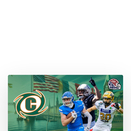
Kiel
präsentiert
internationale
Top-
Transfers