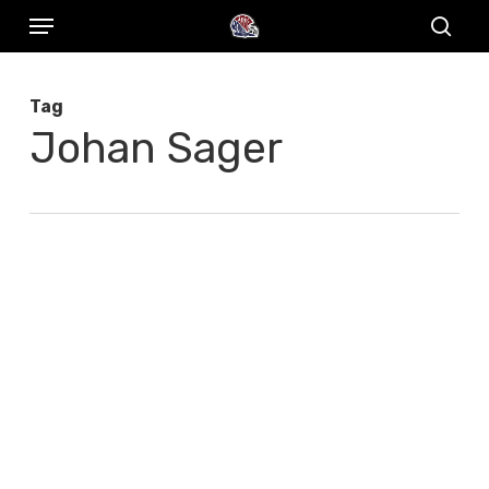
Menu
Skip
to
sear
main
Tag
content
Johan Sager