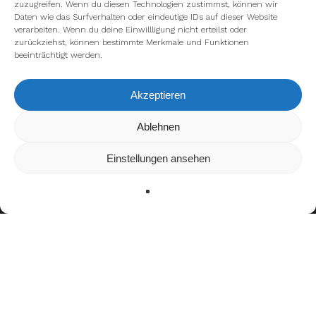
zuzugreifen. Wenn du diesen Technologien zustimmst, können wir
Daten wie das Surfverhalten oder eindeutige IDs auf dieser Website
verarbeiten. Wenn du deine Einwillligung nicht erteilst oder
zurückziehst, können bestimmte Merkmale und Funktionen
beeinträchtigt werden.
Akzeptieren
Wir verwenden Cookies, um dir die bestmögliche Erfahrung auf
Ablehnen
unserer Website zu bieten.
In den
Einstellungen
kannst du erfahren, welche Cookies wir
Einstellungen ansehen
verwenden oder sie ausschalten.
Zustimmen
Ablehnen
Einstellungen