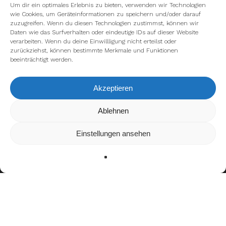
Um dir ein optimales Erlebnis zu bieten, verwenden wir Technologien
wie Cookies, um Geräteinformationen zu speichern und/oder darauf
zuzugreifen. Wenn du diesen Technologien zustimmst, können wir
Daten wie das Surfverhalten oder eindeutige IDs auf dieser Website
verarbeiten. Wenn du deine Einwillligung nicht erteilst oder
zurückziehst, können bestimmte Merkmale und Funktionen
beeinträchtigt werden.
Akzeptieren
Wir verwenden Cookies, um dir die bestmögliche Erfahrung auf
Ablehnen
unserer Website zu bieten.
In den
Einstellungen
kannst du erfahren, welche Cookies wir
Einstellungen ansehen
verwenden oder sie ausschalten.
Zustimmen
Ablehnen
Einstellungen