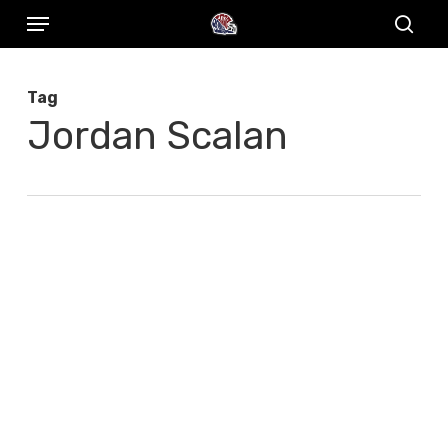
Menu
Skip
to
sear
main
Tag
content
Jordan Scalan