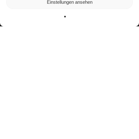
Einstellungen ansehen
verwenden oder sie ausschalten.
Zustimmen
Ablehnen
Einstellungen
facebook
youtube
instagram
spotify
twitch
email
Impressum
Datenschutzerklärung