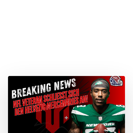
Mercenaries
verpflichten
NFL-
Veteran
Keelan
Cole