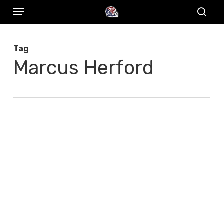
Menu
Skip
to
sear
main
Tag
content
Marcus Herford