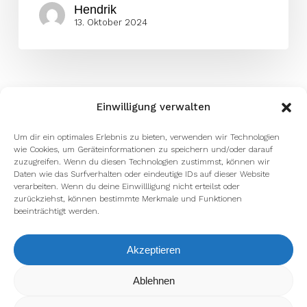
Hendrik
13. Oktober 2024
Einwilligung verwalten
Um dir ein optimales Erlebnis zu bieten, verwenden wir Technologien
wie Cookies, um Geräteinformationen zu speichern und/oder darauf
zuzugreifen. Wenn du diesen Technologien zustimmst, können wir
Daten wie das Surfverhalten oder eindeutige IDs auf dieser Website
verarbeiten. Wenn du deine Einwillligung nicht erteilst oder
zurückziehst, können bestimmte Merkmale und Funktionen
beeinträchtigt werden.
Akzeptieren
Wir verwenden Cookies, um dir die bestmögliche Erfahrung auf
Ablehnen
unserer Website zu bieten.
In den
Einstellungen
kannst du erfahren, welche Cookies wir