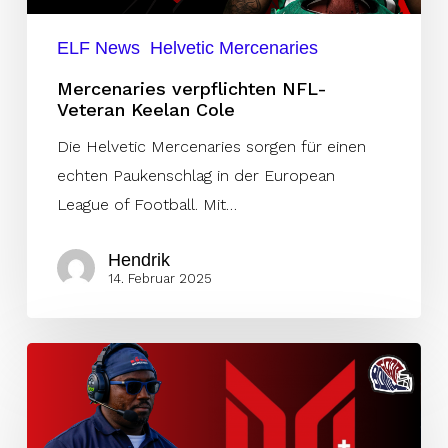
ELF News
Helvetic Mercenaries
Mercenaries verpflichten NFL-
Veteran Keelan Cole
Die Helvetic Mercenaries sorgen für einen
echten Paukenschlag in der European
League of Football. Mit…
Hendrik
14. Februar 2025
Mercenaries
stellen
neuen
Head