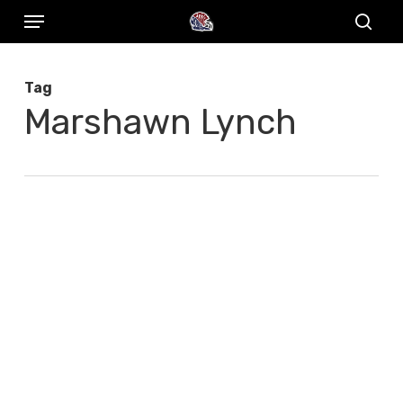
Menu
Skip
to
sear
main
Tag
content
Marshawn Lynch