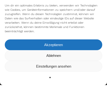
Um dir ein optimales Erlebnis zu bieten, verwenden wir Technologien
wie Cookies, um Geräteinformationen zu speichern und/oder darauf
zuzugreifen. Wenn du diesen Technologien zustimmst, können wir
Daten wie das Surfverhalten oder eindeutige IDs auf dieser Website
verarbeiten. Wenn du deine Einwillligung nicht erteilst oder
zurückziehst, können bestimmte Merkmale und Funktionen
beeinträchtigt werden.
Akzeptieren
Wir verwenden Cookies, um dir die bestmögliche Erfahrung auf
Ablehnen
unserer Website zu bieten.
In den
Einstellungen
kannst du erfahren, welche Cookies wir
Einstellungen ansehen
verwenden oder sie ausschalten.
Zustimmen
Ablehnen
Einstellungen