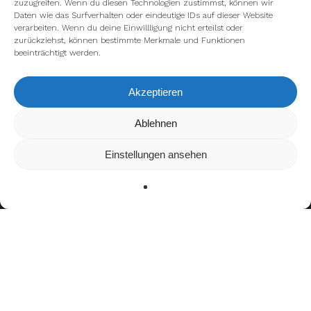
zuzugreifen. Wenn du diesen Technologien zustimmst, können wir
Daten wie das Surfverhalten oder eindeutige IDs auf dieser Website
verarbeiten. Wenn du deine Einwillligung nicht erteilst oder
zurückziehst, können bestimmte Merkmale und Funktionen
beeinträchtigt werden.
Akzeptieren
Wir verwenden Cookies, um dir die bestmögliche Erfahrung auf
Ablehnen
unserer Website zu bieten.
In den
Einstellungen
kannst du erfahren, welche Cookies wir
Einstellungen ansehen
verwenden oder sie ausschalten.
Zustimmen
Ablehnen
Einstellungen