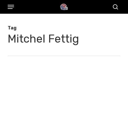
Menu
Skip
to
sear
main
Tag
content
Mitchel Fettig