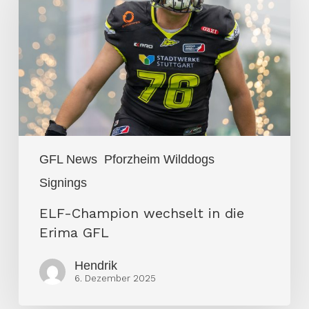
wechselt
in
die
Erima
GFL
GFL News
Pforzheim Wilddogs
Signings
ELF-Champion wechselt in die
Erima GFL
Hendrik
6. Dezember 2025