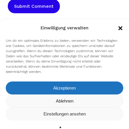
Einwilligung verwalten
Um dir ein optimales Erlebnis zu bieten, verwenden wir Technologien
wie Cookies, um Geräteinformationen zu speichern und/oder darauf
zuzugreifen. Wenn du diesen Technologien zustimmst, können wir
Daten wie das Surfverhalten oder eindeutige IDs auf dieser Website
verarbeiten. Wenn du deine Einwillligung nicht erteilst oder
zurückziehst, können bestimmte Merkmale und Funktionen
beeinträchtigt werden.
facebook
youtube
instagram
spotify
twitch
Akzeptieren
Wir verwenden Cookies, um dir die bestmögliche Erfahrung auf
Ablehnen
email
unserer Website zu bieten.
In den
Einstellungen
kannst du erfahren, welche Cookies wir
Einstellungen ansehen
verwenden oder sie ausschalten.
Zustimmen
Ablehnen
Einstellungen