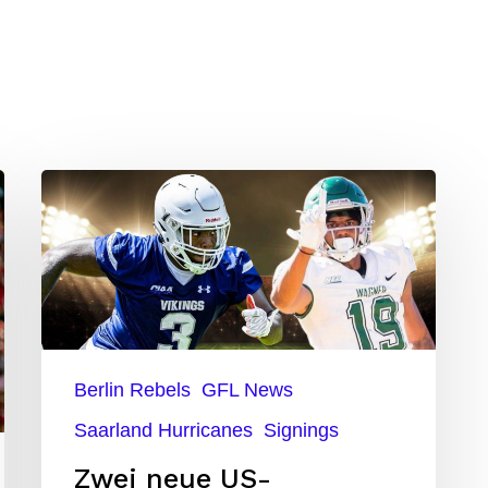
Zwei
neue
US-
Verteidiger
in
der
Berlin Rebels
GFL News
GFL
Saarland Hurricanes
Signings
Zwei neue US-