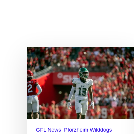
Neuzugang
bei
den
Pforzheim
Wilddogs
GFL News
Pforzheim Wilddogs