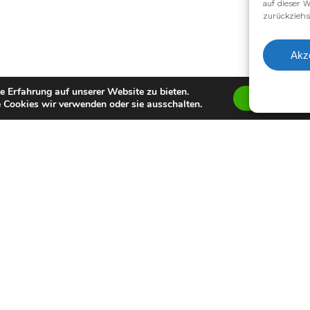
auf dieser W
zurückziehs
Akz
e Erfahrung auf unserer Website zu bieten.
Zustimmen
 Cookies wir verwenden oder sie ausschalten.
facebook
youtube
instagram
spotify
twitch
email
Impressum
Datenschutzerklärung