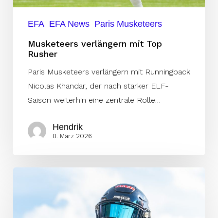
EFA
EFA News
Paris Musketeers
Musketeers verlängern mit Top
Rusher
Paris Musketeers verlängern mit Runningback
Nicolas Khandar, der nach starker ELF-
Saison weiterhin eine zentrale Rolle…
Hendrik
8. März 2026
Austin
Mitchell
bleibt
in