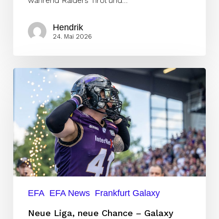
während Raiders Tirol und…
Hendrik
24. Mai 2026
Neue
Liga,
neue
Chance
–
Galaxy
greift
nach
Europas
EFA
EFA News
Frankfurt Galaxy
Krone
Neue Liga, neue Chance – Galaxy