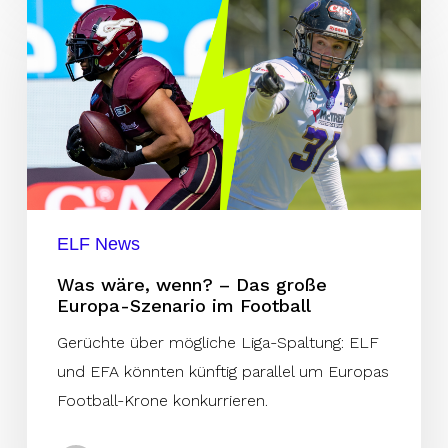
Was
wäre,
wenn?
–
Das
große
Europa-
Szenario
im
ELF News
Football
Was wäre, wenn? – Das große
Europa-Szenario im Football
Gerüchte über mögliche Liga-Spaltung: ELF
und EFA könnten künftig parallel um Europas
Football-Krone konkurrieren.