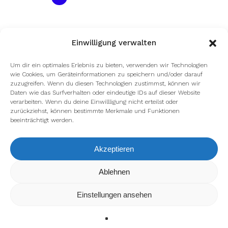
Einwilligung verwalten
Um dir ein optimales Erlebnis zu bieten, verwenden wir Technologien
wie Cookies, um Geräteinformationen zu speichern und/oder darauf
zuzugreifen. Wenn du diesen Technologien zustimmst, können wir
Daten wie das Surfverhalten oder eindeutige IDs auf dieser Website
verarbeiten. Wenn du deine Einwillligung nicht erteilst oder
zurückziehst, können bestimmte Merkmale und Funktionen
beeinträchtigt werden.
Akzeptieren
Wir verwenden Cookies, um dir die bestmögliche Erfahrung auf
Ablehnen
unserer Website zu bieten.
In den
Einstellungen
kannst du erfahren, welche Cookies wir
Einstellungen ansehen
verwenden oder sie ausschalten.
Zustimmen
Ablehnen
Einstellungen