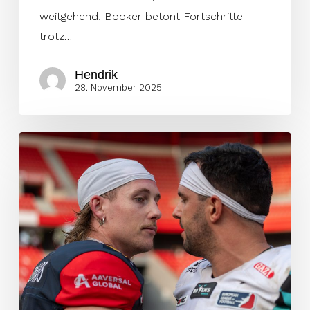
weitgehend, Booker betont Fortschritte
trotz…
Hendrik
28. November 2025
Magic
Zach
is
back
in
Paris