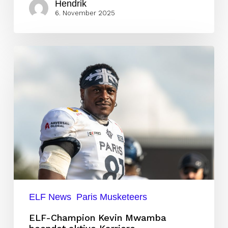
Hendrik
6. November 2025
ELF-
Champion
Kevin
Mwamba
beendet
aktive
Karriere
ELF News
Paris Musketeers
ELF-Champion Kevin Mwamba