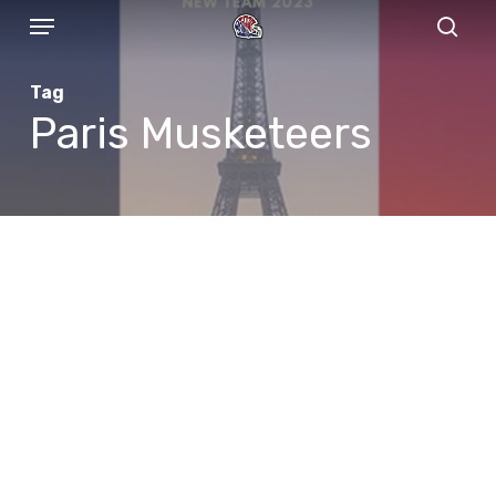
Menu
Skip
to
sear
main
Tag
content
Paris Musketeers