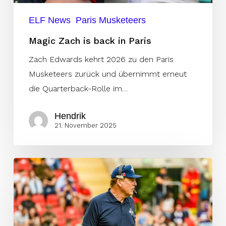
ELF News
Paris Musketeers
Magic Zach is back in Paris
Zach Edwards kehrt 2026 zu den Paris
Musketeers zurück und übernimmt erneut
die Quarterback-Rolle im…
Hendrik
21. November 2025
Jack
Del
Rio
bleibt
in