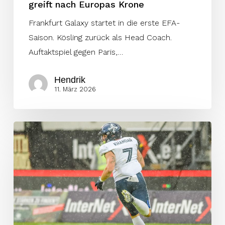
greift nach Europas Krone
Frankfurt Galaxy startet in die erste EFA-
Saison. Kösling zurück als Head Coach.
Auftaktspiel gegen Paris,…
Hendrik
11. März 2026
Musketeers
verlängern
mit
Top
Rusher