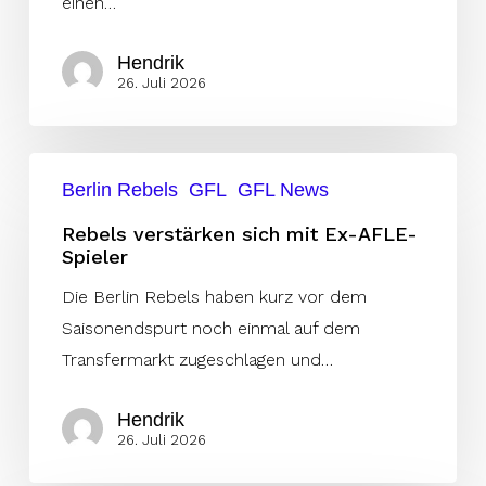
einen…
Hendrik
26. Juli 2026
Rebels
Berlin Rebels
GFL
GFL News
verstärken
sich
Rebels verstärken sich mit Ex-AFLE-
Spieler
mit
Ex-
Die Berlin Rebels haben kurz vor dem
AFLE-
Saisonendspurt noch einmal auf dem
Spieler
Transfermarkt zugeschlagen und…
Hendrik
26. Juli 2026