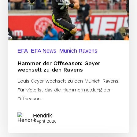
Geyer
wechselt
zu
den
Ravens
EFA
EFA News
Munich Ravens
Hammer der Offseason: Geyer
wechselt zu den Ravens
Louis Geyer wechselt zu den Munich Ravens.
Für viele ist das die Hammermeldung der
Offseason…
Hendrik
1. April 2026