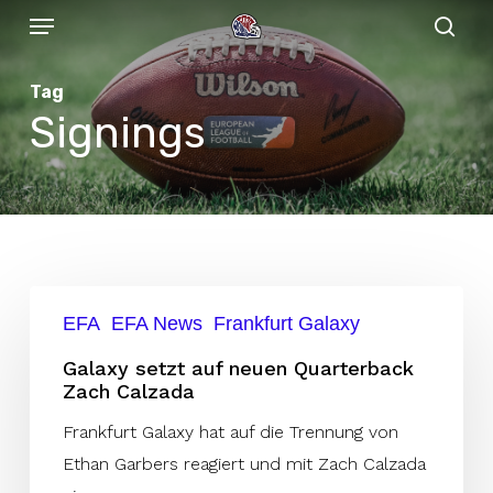
Menu
Skip
to
sear
main
Tag
content
Signings
Galaxy
EFA
EFA News
Frankfurt Galaxy
setzt
auf
Galaxy setzt auf neuen Quarterback
Zach Calzada
neuen
Quarterback
Frankfurt Galaxy hat auf die Trennung von
Zach
Ethan Garbers reagiert und mit Zach Calzada
Calzada