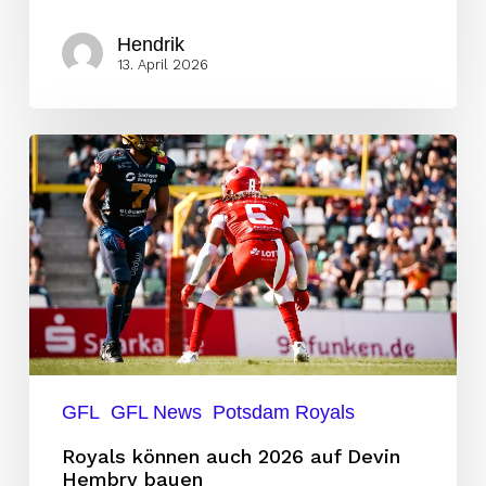
Hendrik
13. April 2026
Royals
können
auch
2026
auf
Devin
Hembry
bauen
GFL
GFL News
Potsdam Royals
Royals können auch 2026 auf Devin
Hembry bauen