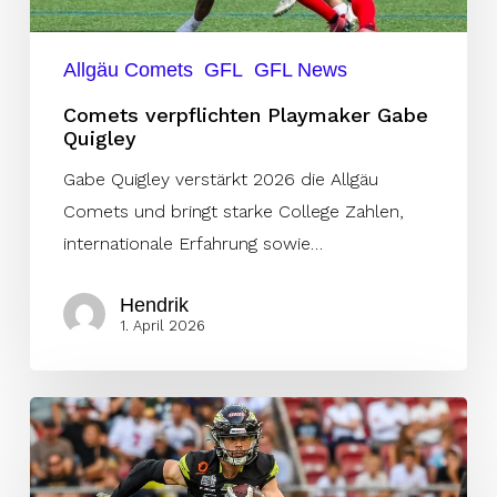
Allgäu Comets
GFL
GFL News
Comets verpflichten Playmaker Gabe
Quigley
Gabe Quigley verstärkt 2026 die Allgäu
Comets und bringt starke College Zahlen,
internationale Erfahrung sowie…
Hendrik
1. April 2026
Hammer
der
Offseason: