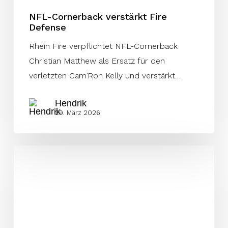
NFL-Cornerback verstärkt Fire
Defense
Rhein Fire verpflichtet NFL-Cornerback
Christian Matthew als Ersatz für den
verletzten Cam’Ron Kelly und verstärkt…
Hendrik
29. März 2026
Galaxy
verpflichtet
Moore
und
Strathmann