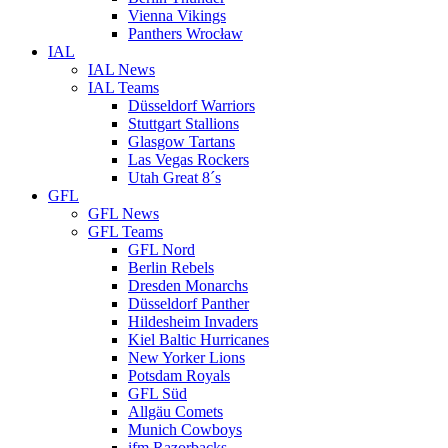
Vienna Vikings
Panthers Wrocław
IAL
IAL News
IAL Teams
Düsseldorf Warriors
Stuttgart Stallions
Glasgow Tartans
Las Vegas Rockers
Utah Great 8´s
GFL
GFL News
GFL Teams
GFL Nord
Berlin Rebels
Dresden Monarchs
Düsseldorf Panther
Hildesheim Invaders
Kiel Baltic Hurricanes
New Yorker Lions
Potsdam Royals
GFL Süd
Allgäu Comets
Munich Cowboys
ifm Razorbacks