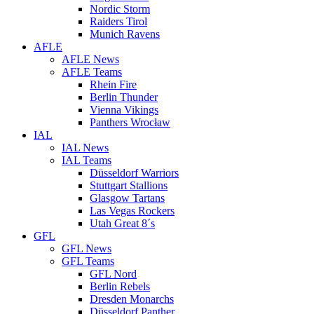
Nordic Storm
Raiders Tirol
Munich Ravens
AFLE
AFLE News
AFLE Teams
Rhein Fire
Berlin Thunder
Vienna Vikings
Panthers Wrocław
IAL
IAL News
IAL Teams
Düsseldorf Warriors
Stuttgart Stallions
Glasgow Tartans
Las Vegas Rockers
Utah Great 8´s
GFL
GFL News
GFL Teams
GFL Nord
Berlin Rebels
Dresden Monarchs
Düsseldorf Panther