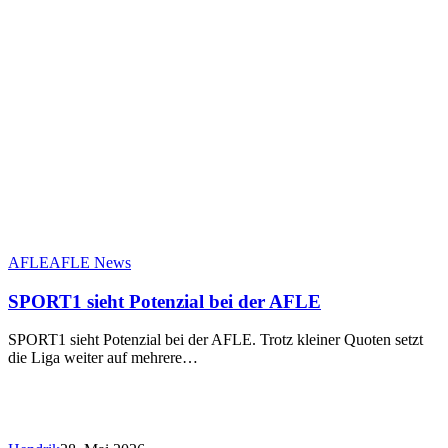
SPORT1
AFLE
AFLE News
sieht
Potenzial
SPORT1 sieht Potenzial bei der AFLE
bei
der
SPORT1 sieht Potenzial bei der AFLE. Trotz kleiner Quoten setzt
AFLE
die Liga weiter auf mehrere…