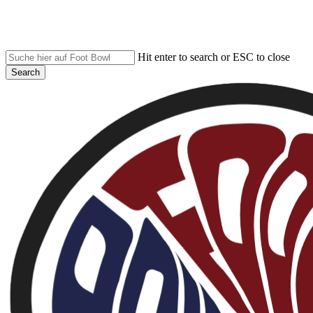
Skip
to
main
content
Hit enter to search or ESC to close
Search
Close
Search