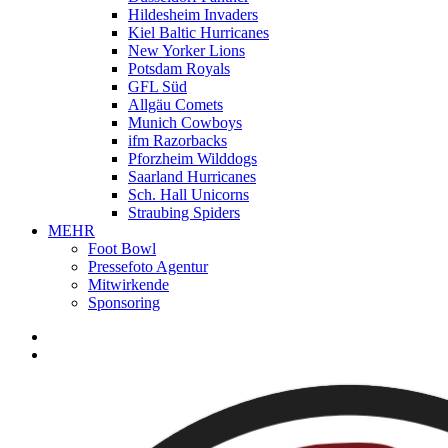
Hildesheim Invaders
Kiel Baltic Hurricanes
New Yorker Lions
Potsdam Royals
GFL Süd
Allgäu Comets
Munich Cowboys
ifm Razorbacks
Pforzheim Wilddogs
Saarland Hurricanes
Sch. Hall Unicorns
Straubing Spiders
MEHR
Foot Bowl
Pressefoto Agentur
Mitwirkende
Sponsoring
facebook
youtube
instagram
spotify
twitch
search