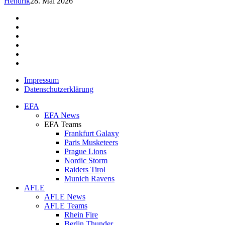
Hendrik
28. Mai 2026
facebook
youtube
instagram
spotify
twitch
email
Impressum
Datenschutzerklärung
Close
EFA
Menu
EFA News
EFA Teams
Frankfurt Galaxy
Paris Musketeers
Prague Lions
Nordic Storm
Raiders Tirol
Munich Ravens
AFLE
AFLE News
AFLE Teams
Rhein Fire
Berlin Thunder