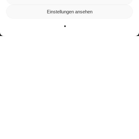
auf unserer Website zu bieten.
In den
Einstellungen
kannst du erfahren, welche Cookies
Einstellungen ansehen
wir verwenden oder sie ausschalten.
Zustimmen
Ablehnen
Einstellungen
facebook
youtube
instagram
spotify
twitch
email