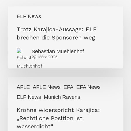
Trotz
ELF News
Karajica-
Aussage:
Trotz Karajica-Aussage: ELF
ELF
brechen die Sponsoren weg
brechen
Sebastian Muehlenhof
die
22. März 2026
Sponsoren
weg
Krohne
AFLE
AFLE News
EFA
EFA News
widerspricht
ELF News
Munich Ravens
Karajica:
„Rechtliche
Krohne widerspricht Karajica:
Position
„Rechtliche Position ist
ist
wasserdicht“