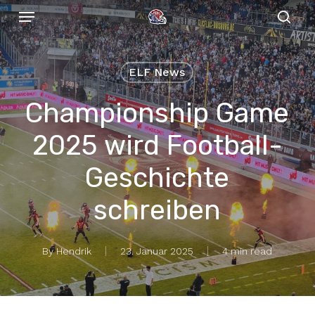
Menu
Skip
to
sear
main
content
ELF News
Championship Game
2025 wird Football-
Geschichte
schreiben
By
Hendrik
23. Januar 2025
4 min read