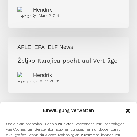
wasserdicht“
Hendrik
13. März 2026
Željko
AFLE
EFA
ELF News
Karajica
pocht
Željko Karajica pocht auf Verträge
auf
Hendrik
Verträge
10. März 2026
Einwilligung verwalten
Um dir ein optimales Erlebnis zu bieten, verwenden wir Technologien
wie Cookies, um Geräteinformationen zu speichern und/oder darauf
zuzugreifen. Wenn du diesen Technologien zustimmst, können wir