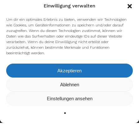
Einwilligung verwalten
Um dir ein optimales Erlebnis zu bieten, verwenden wir Technologien
wie Cookies, um Geräteinformationen zu speichern und/oder darauf
zuzugreifen. Wenn du diesen Technologien zustimmst, können wir
Daten wie das Surfverhalten oder eindeutige IDs auf dieser Website
verarbeiten. Wenn du deine Einwillligung nicht erteilst oder
zurückziehst, können bestimmte Merkmale und Funktionen
beeinträchtigt werden.
Akzeptieren
Wir verwenden Cookies, um dir die bestmögliche Erfahrung auf
Ablehnen
unserer Website zu bieten.
In den
Einstellungen
kannst du erfahren, welche Cookies wir
Einstellungen ansehen
verwenden oder sie ausschalten.
Zustimmen
Ablehnen
Einstellungen