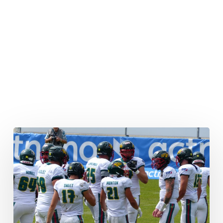
Stadionwechsel
der
Barcelona
Dragons