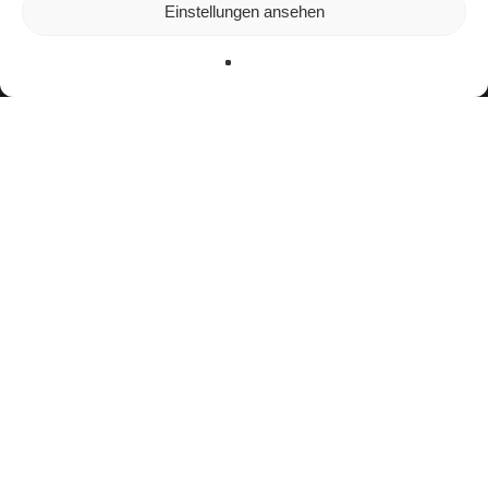
In den
Einstellungen
kannst du erfahren, welche Cookies wir
Einstellungen ansehen
verwenden oder sie ausschalten.
Zustimmen
Ablehnen
Einstellungen
facebook
youtube
instagram
spotify
twitch
email