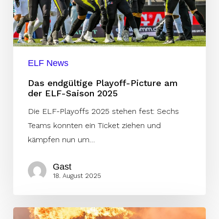
ELF-
Saison
2025
ELF News
Das endgültige Playoff-Picture am
der ELF-Saison 2025
Die ELF-Playoffs 2025 stehen fest: Sechs
Teams konnten ein Ticket ziehen und
kämpfen nun um…
Gast
18. August 2025
Vienna