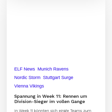
in
Week
11:
Rennen
um
Division-
Sieger
im
vollen
ELF News
Munich Ravens
Gange
Nordic Storm
Stuttgart Surge
Vienna Vikings
Spannung in Week 11: Rennen um
Division-Sieger im vollen Gange
In Week 11 könnten sich einige Teams zum