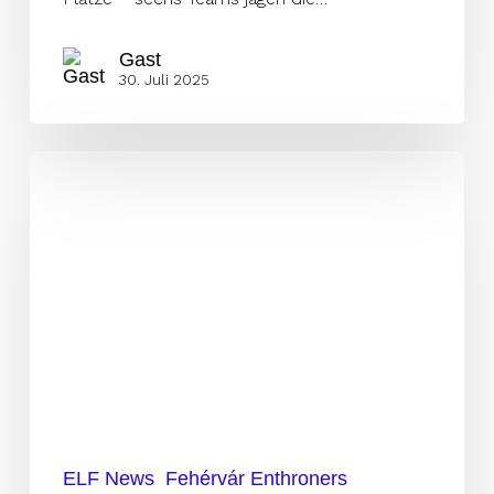
Gast
30. Juli 2025
Mit
dominanten
53:16-
Sieg
zum
Divisionstitel
ELF News
Fehérvár Enthroners