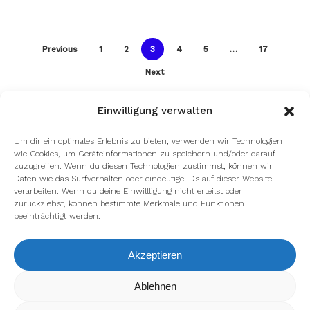
Previous
1
2
3
4
5
…
17
Next
Einwilligung verwalten
Um dir ein optimales Erlebnis zu bieten, verwenden wir Technologien
wie Cookies, um Geräteinformationen zu speichern und/oder darauf
zuzugreifen. Wenn du diesen Technologien zustimmst, können wir
Daten wie das Surfverhalten oder eindeutige IDs auf dieser Website
verarbeiten. Wenn du deine Einwillligung nicht erteilst oder
zurückziehst, können bestimmte Merkmale und Funktionen
beeinträchtigt werden.
Akzeptieren
Wir verwenden Cookies, um dir die bestmögliche Erfahrung auf
Ablehnen
unserer Website zu bieten.