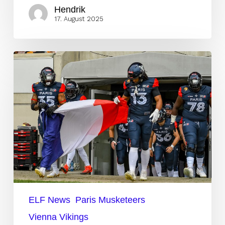
Hendrik
17. August 2025
Das
Motto
der
Paris
Musketeers
in
Week
14:
„Win
or
ELF News
Paris Musketeers
go
Vienna Vikings
Home“