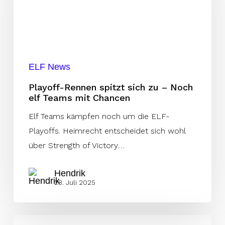
zu
–
Noch
elf
ELF News
Teams
mit
Playoff-Rennen spitzt sich zu – Noch
elf Teams mit Chancen
Chancen
Elf Teams kämpfen noch um die ELF-
Playoffs. Heimrecht entscheidet sich wohl
über Strength of Victory.…
Hendrik
28. Juli 2025
Spannung