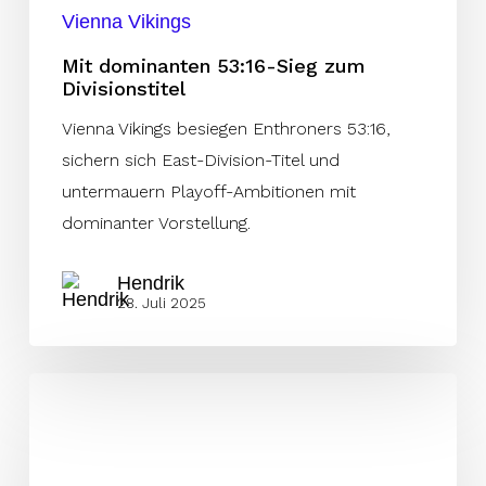
Vienna Vikings
Mit dominanten 53:16-Sieg zum
Divisionstitel
Vienna Vikings besiegen Enthroners 53:16,
sichern sich East-Division-Titel und
untermauern Playoff-Ambitionen mit
dominanter Vorstellung.
Hendrik
28. Juli 2025
Playoff-
Rennen
spitzt
sich