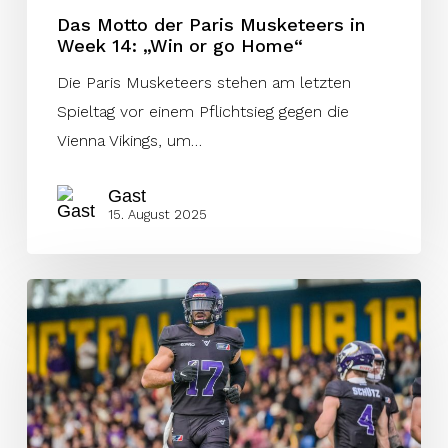
Das Motto der Paris Musketeers in
Week 14: „Win or go Home“
Die Paris Musketeers stehen am letzten
Spieltag vor einem Pflichtsieg gegen die
Vienna Vikings, um…
Gast
15. August 2025
Vikings
mit
souveränen
Sieg