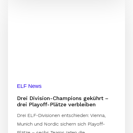
Drei
Division-
Champions
gekührt
–
drei
Playoff-
Plätze
verbleiben
ELF News
Drei Division-Champions gekührt –
drei Playoff-Plätze verbleiben
Drei ELF-Divisionen entschieden: Vienna,
Munich und Nordic sichern sich Playoff-
Plätze – sechs Teams jagen die…