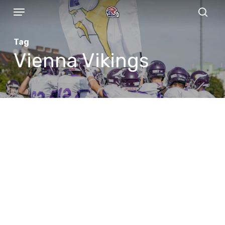
Menu
Skip
to
sear
main
Tag
content
Vienna Vikings