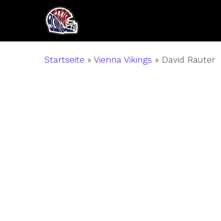
Skip
to
main
content
Startseite
»
Vienna Vikings
»
David Rauter