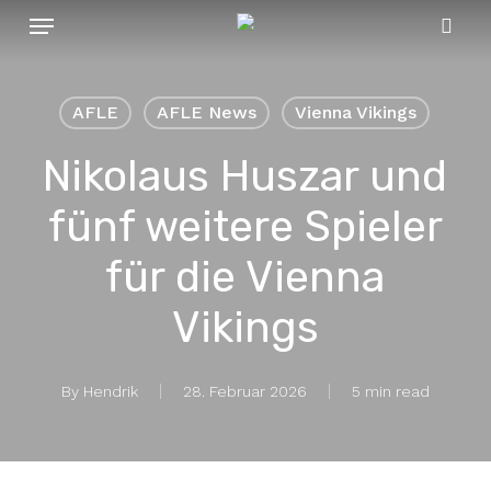
Menu
Skip
to
sear
main
content
AFLE
AFLE News
Vienna Vikings
Nikolaus Huszar und
fünf weitere Spieler
für die Vienna
Vikings
By
Hendrik
28. Februar 2026
5 min read