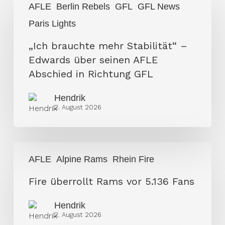
AFLE
Berlin Rebels
GFL
GFL News
brauchte
Paris Lights
mehr
Stabilität“
„Ich brauchte mehr Stabilität“ –
–
Edwards über seinen AFLE
Edwards
Abschied in Richtung GFL
über
Hendrik
seinen
2. August 2026
AFLE
Abschied
in
Fire
Richtung
AFLE
Alpine Rams
Rhein Fire
überrollt
GFL
Rams
Fire überrollt Rams vor 5.136 Fans
vor
Hendrik
5.136
2. August 2026
Fans