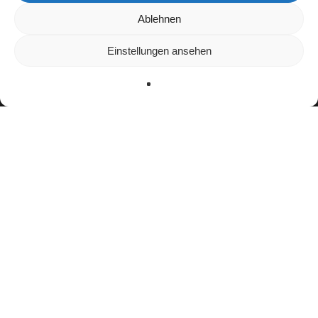
Wir verwenden Cookies, um dir die bestmögliche Erfahrung auf
Ablehnen
unserer Website zu bieten.
In den
Einstellungen
kannst du erfahren, welche Cookies wir
Einstellungen ansehen
verwenden oder sie ausschalten.
Zustimmen
Ablehnen
Einstellungen