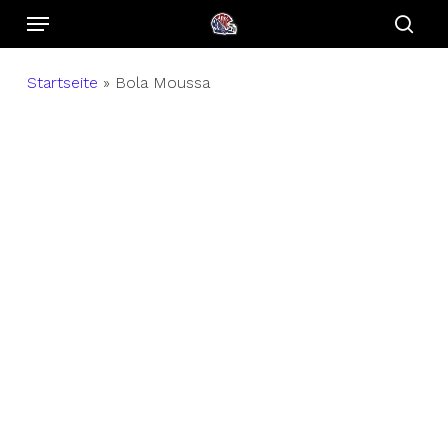
Menu
Skip
to
sear
main
Startseite
»
Bola Moussa
content