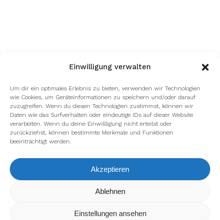
Einwilligung verwalten
Um dir ein optimales Erlebnis zu bieten, verwenden wir Technologien
wie Cookies, um Geräteinformationen zu speichern und/oder darauf
zuzugreifen. Wenn du diesen Technologien zustimmst, können wir
Daten wie das Surfverhalten oder eindeutige IDs auf dieser Website
verarbeiten. Wenn du deine Einwillligung nicht erteilst oder
zurückziehst, können bestimmte Merkmale und Funktionen
beeinträchtigt werden.
Akzeptieren
Wir verwenden Cookies, um dir die bestmögliche Erfahrung auf
Ablehnen
unserer Website zu bieten.
In den
Einstellungen
kannst du erfahren, welche Cookies wir
Einstellungen ansehen
verwenden oder sie ausschalten.