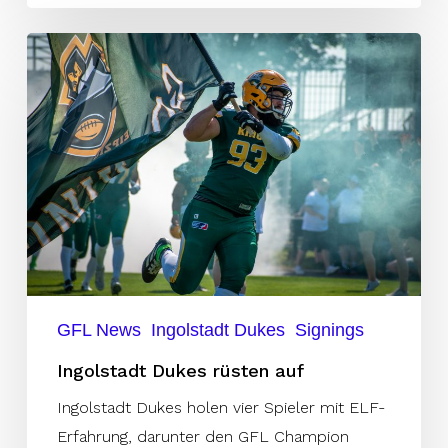
Ingolstadt
Dukes
rüsten
auf
GFL News
Ingolstadt Dukes
Signings
Ingolstadt Dukes rüsten auf
Ingolstadt Dukes holen vier Spieler mit ELF-
Erfahrung, darunter den GFL Champion