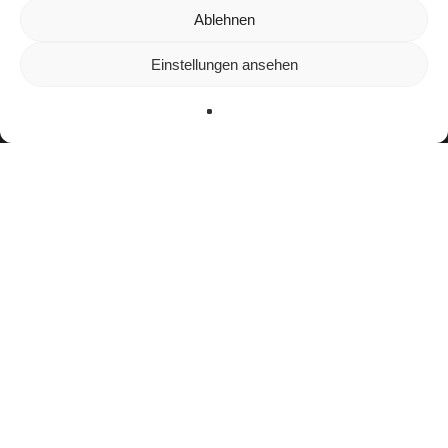
Wir verwenden Cookies, um dir die bestmögliche Erfahrung auf
Ablehnen
unserer Website zu bieten.
In den
Einstellungen
kannst du erfahren, welche Cookies wir
Einstellungen ansehen
verwenden oder sie ausschalten.
Zustimmen
Ablehnen
Einstellungen
facebook
youtube
instagram
spotify
twitch
email