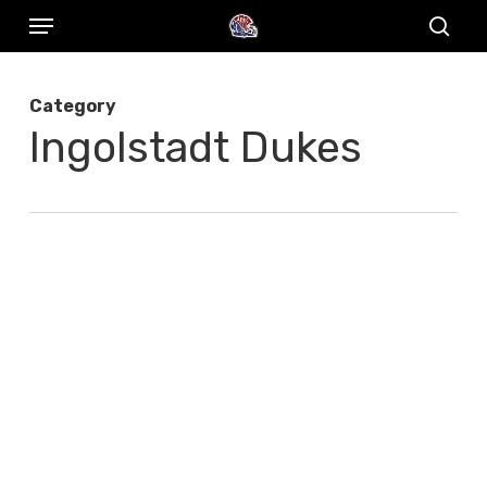
Menu
Skip
to
sear
main
Category
content
Ingolstadt Dukes