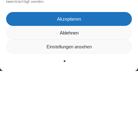
beeinträchtigt werden.
Akzeptieren
Wir verwenden Cookies, um dir die bestmögliche Erfahrung auf
Ablehnen
unserer Website zu bieten.
In den
Einstellungen
kannst du erfahren, welche Cookies wir
Einstellungen ansehen
verwenden oder sie ausschalten.
Zustimmen
Ablehnen
Einstellungen