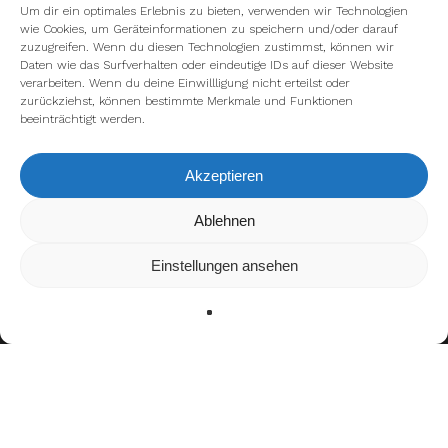
Um dir ein optimales Erlebnis zu bieten, verwenden wir Technologien
wie Cookies, um Geräteinformationen zu speichern und/oder darauf
zuzugreifen. Wenn du diesen Technologien zustimmst, können wir
Daten wie das Surfverhalten oder eindeutige IDs auf dieser Website
verarbeiten. Wenn du deine Einwillligung nicht erteilst oder
zurückziehst, können bestimmte Merkmale und Funktionen
beeinträchtigt werden.
Akzeptieren
Wir verwenden Cookies, um dir die bestmögliche Erfahrung auf
Ablehnen
unserer Website zu bieten.
In den
Einstellungen
kannst du erfahren, welche Cookies wir
Einstellungen ansehen
verwenden oder sie ausschalten.
Zustimmen
Ablehnen
Einstellungen
Bisherige Stationen
2000–2000: Platzhalter