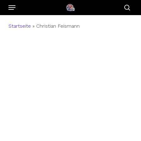
Menu
Skip
to
sear
main
Startseite
»
Christian Feismann
content