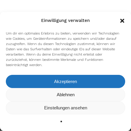
Einwilligung verwalten
Um dir ein optimales Erlebnis zu bieten, verwenden wir Technologien
wie Cookies, um Geräteinformationen zu speichern und/oder darauf
zuzugreifen. Wenn du diesen Technologien zustimmst, können wir
Daten wie das Surfverhalten oder eindeutige IDs auf dieser Website
verarbeiten. Wenn du deine Einwillligung nicht erteilst oder
zurückziehst, können bestimmte Merkmale und Funktionen
beeinträchtigt werden.
Akzeptieren
Wir verwenden Cookies, um dir die bestmögliche Erfahrung auf
Ablehnen
unserer Website zu bieten.
In den
Einstellungen
kannst du erfahren, welche Cookies wir
Einstellungen ansehen
verwenden oder sie ausschalten.
Zustimmen
Ablehnen
Einstellungen