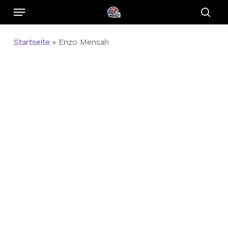
Menu
Skip
to
sear
main
Startseite
»
Enzo Mensah
content