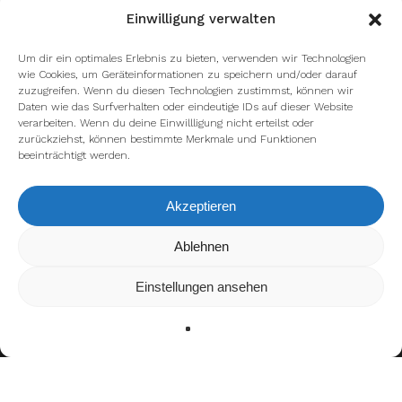
Einwilligung verwalten
Um dir ein optimales Erlebnis zu bieten, verwenden wir Technologien
wie Cookies, um Geräteinformationen zu speichern und/oder darauf
zuzugreifen. Wenn du diesen Technologien zustimmst, können wir
Daten wie das Surfverhalten oder eindeutige IDs auf dieser Website
verarbeiten. Wenn du deine Einwillligung nicht erteilst oder
zurückziehst, können bestimmte Merkmale und Funktionen
beeinträchtigt werden.
Akzeptieren
Ablehnen
Wir verwenden Cookies, um dir die bestmögliche Erfahrung
auf unserer Website zu bieten.
In den
Einstellungen
kannst du erfahren, welche Cookies
Einstellungen ansehen
wir verwenden oder sie ausschalten.
Zustimmen
Ablehnen
Einstellungen
Teamerfolge