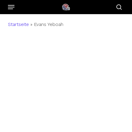
Menu
Skip
to
sear
main
Startseite
»
Evans Yeboah
content