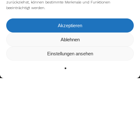
zurückziehst, können bestimmte Merkmale und Funktionen
beeinträchtigt werden.
Akzeptieren
Wir verwenden Cookies, um dir die bestmögliche Erfahrung auf
Ablehnen
unserer Website zu bieten.
In den
Einstellungen
kannst du erfahren, welche Cookies wir
Einstellungen ansehen
verwenden oder sie ausschalten.
Zustimmen
Ablehnen
Einstellungen
Bisherige Stationen
2017–2018: Berlin Bears
2019–2020: New Yorker Lions
2021–2023:
Hamburg Sea Devils
seit 2024:
Munich Ravens