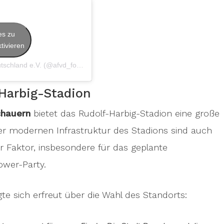
es zu
tivieren
Ein Beitrag geteilt von American Football Verband Deutschland e.V. (@afvd_football)
Harbig-Stadion
chauern
bietet das Rudolf-Harbig-Stadion eine große
der modernen Infrastruktur des Stadions sind auch
er Faktor, insbesondere für das geplante
ower-Party.
te sich erfreut über die Wahl des Standorts: