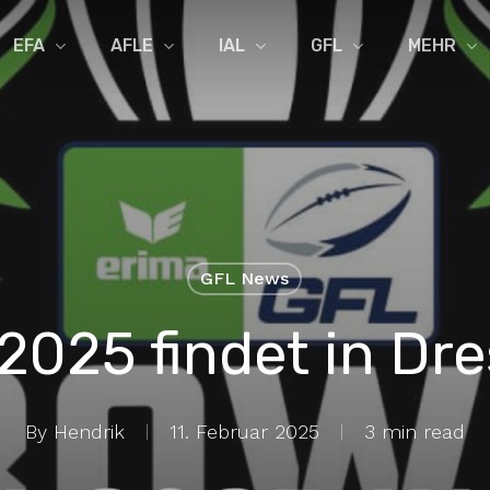
EFA
AFLE
IAL
GFL
MEHR
GFL News
2025 findet in Dre
By
Hendrik
11. Februar 2025
3 min read