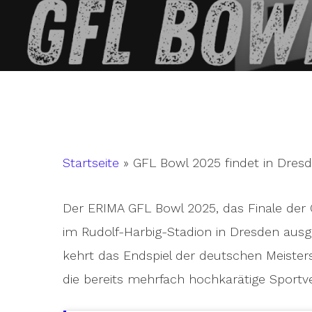
Startseite
»
GFL Bowl 2025 findet in Dresd
Der ERIMA GFL Bowl 2025, das Finale der
im Rudolf-Harbig-Stadion in Dresden ausge
kehrt das Endspiel der deutschen Meisters
Hit enter to search or ESC to close
die bereits mehrfach hochkarätige Sportv