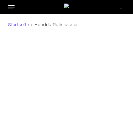
Menu
Skip
to
sear
main
Startseite
»
Hendrik Rutishauser
content