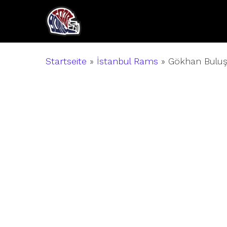
Skip
to
main
content
Startseite
»
İstanbul Rams
»
Gökhan Bulu