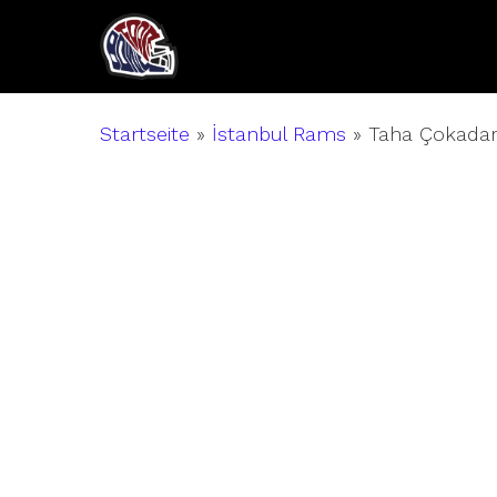
Skip
to
main
content
Startseite
»
İstanbul Rams
»
Taha Çokada