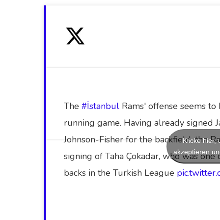
The
#İstanbul
Rams' offense seems to b
running game. Having already signed 
Johnson-Fisher for the backfield, the 
Klicke hier
akzeptieren und
signing of Taha Çokadar, who was one 
backs in the Turkish League
pic.twitt