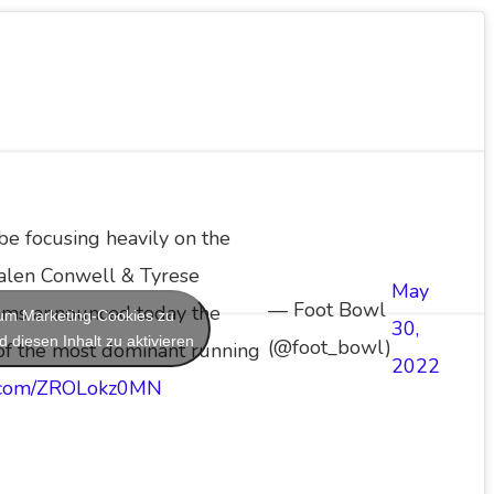
e focusing heavily on the
Jalen Conwell & Tyrese
May
— Foot Bowl
Rams announced today the
, um Marketing-Cookies zu
30,
 diesen Inhalt zu aktivieren
(@foot_bowl)
of the most dominant running
2022
er.com/ZROLokz0MN