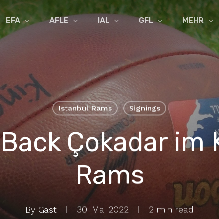
EFA
AFLE
IAL
GFL
MEHR
Istanbul Rams
Signings
Back Çokadar im 
Rams
By
Gast
30. Mai 2022
2 min read