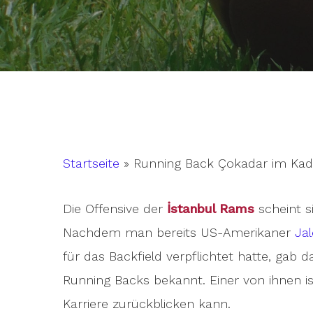
Startseite
»
Running Back Çokadar im Ka
Die Offensive der
İstanbul Rams
scheint s
Nachdem man bereits US-Amerikaner
Ja
für das Backfield verpflichtet hatte, gab 
Hit enter to search or ESC to close
Running Backs bekannt. Einer von ihnen i
Karriere zurückblicken kann.