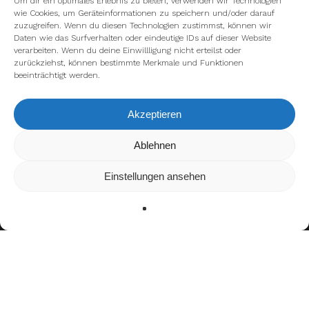
Um dir ein optimales Erlebnis zu bieten, verwenden wir Technologien
wie Cookies, um Geräteinformationen zu speichern und/oder darauf
zuzugreifen. Wenn du diesen Technologien zustimmst, können wir
Daten wie das Surfverhalten oder eindeutige IDs auf dieser Website
verarbeiten. Wenn du deine Einwillligung nicht erteilst oder
zurückziehst, können bestimmte Merkmale und Funktionen
beeinträchtigt werden.
Akzeptieren
Wir verwenden Cookies, um dir die bestmögliche Erfahrung auf
Ablehnen
unserer Website zu bieten.
In den
Einstellungen
kannst du erfahren, welche Cookies wir
Einstellungen ansehen
verwenden oder sie ausschalten.
Zustimmen
Ablehnen
Einstellungen
Bisherige Stationen
bis 2013: Martin Luther King High School
Crusaders