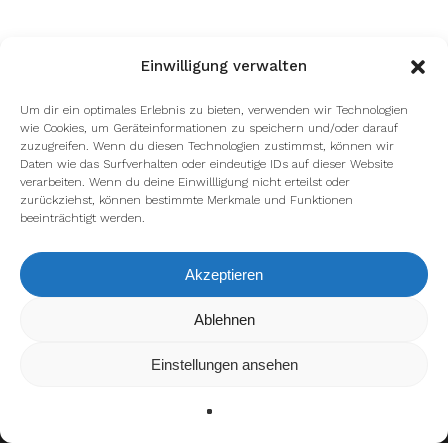
Einwilligung verwalten
Um dir ein optimales Erlebnis zu bieten, verwenden wir Technologien
wie Cookies, um Geräteinformationen zu speichern und/oder darauf
zuzugreifen. Wenn du diesen Technologien zustimmst, können wir
Daten wie das Surfverhalten oder eindeutige IDs auf dieser Website
verarbeiten. Wenn du deine Einwillligung nicht erteilst oder
zurückziehst, können bestimmte Merkmale und Funktionen
beeinträchtigt werden.
Akzeptieren
Wir verwenden Cookies, um dir die bestmögliche Erfahrung auf
Ablehnen
unserer Website zu bieten.
In den
Einstellungen
kannst du erfahren, welche Cookies wir
Einstellungen ansehen
verwenden oder sie ausschalten.
Zustimmen
Ablehnen
Einstellungen