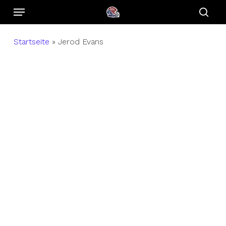
Menu
Skip
to
sear
main
Startseite
»
Jerod Evans
content