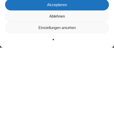
Akzeptieren
Ablehnen
Wir verwenden Cookies, um dir die bestmögliche Erfahrung
auf unserer Website zu bieten.
In den
Einstellungen
kannst du erfahren, welche Cookies
Einstellungen ansehen
wir verwenden oder sie ausschalten.
Zustimmen
Ablehnen
Einstellungen
facebook
youtube
instagram
spotify
twitch