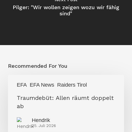
Pilger: "Wir wollen zeigen wozu wir fähig
sind"
Recommended For You
Traumdebüt:
EFA
EFA News
Raiders Tirol
Allen
räumt
Traumdebüt: Allen räumt doppelt
doppelt
ab
ab
Hendrik
25. Juli 2026