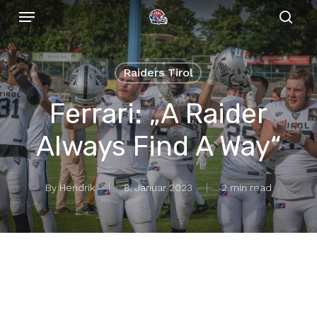
Menu
Skip
to
sear
main
content
Raiders Tirol
Ferrari: „A Raider
Always Find A Way“
By
Hendrik
8. Januar 2023
2 min read