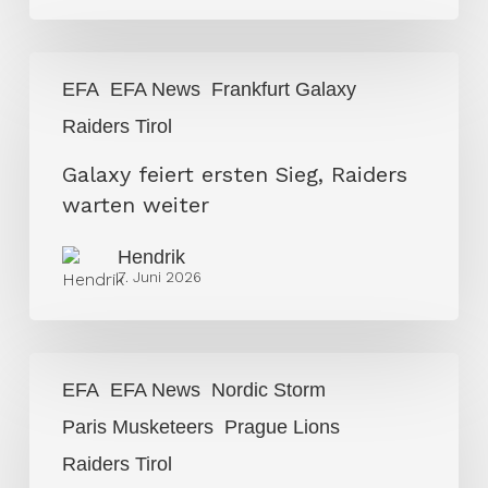
Galaxy
EFA
EFA News
Frankfurt Galaxy
feiert
Raiders Tirol
ersten
Sieg,
Galaxy feiert ersten Sieg, Raiders
Raiders
warten weiter
warten
weiter
Hendrik
7. Juni 2026
Keine
EFA
EFA News
Nordic Storm
Überraschungen
Paris Musketeers
Prague Lions
in
Week
Raiders Tirol